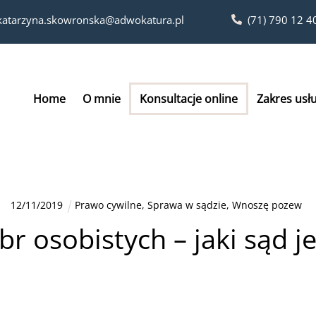
katarzyna.skowronska@adwokatura.pl
(71) 790 12 4
Home
O mnie
Konsultacje online
Zakres usł
12
/
11
/
2019
Prawo cywilne
,
Sprawa w sądzie
,
Wnoszę pozew
r osobistych – jaki sąd je