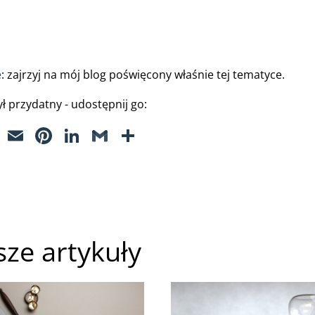
e
: zajrzyj na mój blog poświęcony właśnie tej tematyce.
był przydatny - udostępnij go:
T
E
Pi
Li
G
S
w
m
nt
n
m
h
itt
ai
er
k
ai
ar
er
l
e
e
l
e
st
dI
sze artykuły
n