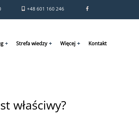
0
+48 601 160 246
ug
Strefa wiedzy
Więcej
Kontakt
st właściwy?