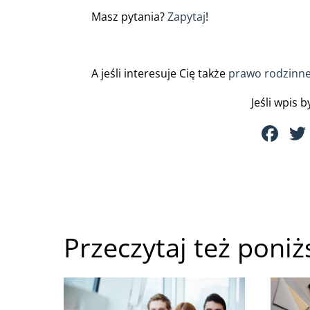
Masz pytania?
Zapytaj
!
A jeśli interesuje Cię także
prawo rodzinn
Jeśli wpis 
F
a
c
e
b
Przeczytaj też poniż
o
o
k