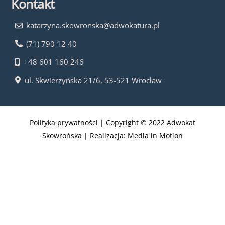
Kontakt
katarzyna.skowronska@adwokatura.pl
(71) 790 12 40
+48 601 160 246
ul. Skwierzyńska 21/6, 53-521 Wrocław
Polityka prywatności
| Copyright © 2022 Adwokat
Skowrońska | Realizacja:
Media in Motion